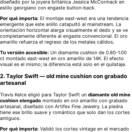
diseñado por la joyera británica Jessica McCormack en
estilo georgiano con engaste button-back.
Por qué importa:
El montaje east-west era una tendencia
emergente que este anillo catapultó al mainstream. La
orientación horizontal alarga visualmente el dedo y se ve
completamente diferente al engaste convencional. El oro
amarillo refuerza el regreso de los metales cálidos.
Tu versión accesible:
Un diamante cushion de 0.80-1.00
ct montado east-west en oro amarillo de 14K. El efecto
visual es el mismo; la diferencia está solo en el quilataje.
2. Taylor Swift — old mine cushion con grabado
artesanal
Travis Kelce eligió para Taylor Swift un
diamante old mine
cushion elongado
montado en oro amarillo con grabado
artesanal, diseñado con Artifex Fine Jewelry. La piedra
tiene ese brillo suave y romántico que solo dan los cortes
antiguos.
Por qué importa:
Validó los cortes vintage en el mercado