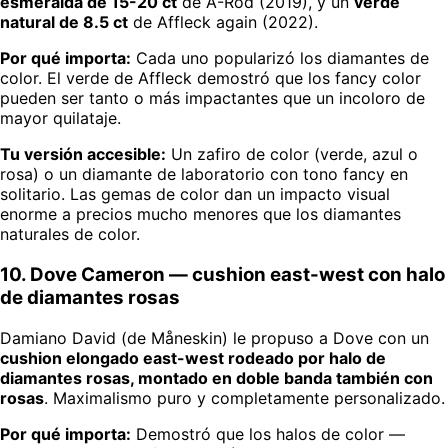
esmeralda de 15-20 ct
de A-Rod (2019), y un
verde
natural de 8.5 ct
de Affleck again (2022).
Por qué importa:
Cada uno popularizó los diamantes de
color. El verde de Affleck demostró que los fancy color
pueden ser tanto o más impactantes que un incoloro de
mayor quilataje.
Tu versión accesible:
Un zafiro de color (verde, azul o
rosa) o un diamante de laboratorio con tono fancy en
solitario. Las gemas de color dan un impacto visual
enorme a precios mucho menores que los diamantes
naturales de color.
10. Dove Cameron — cushion east-west con halo
de diamantes rosas
Damiano David (de Måneskin) le propuso a Dove con un
cushion elongado east-west rodeado por halo de
diamantes rosas, montado en doble banda también con
rosas
. Maximalismo puro y completamente personalizado.
Por qué importa:
Demostró que los halos de color —