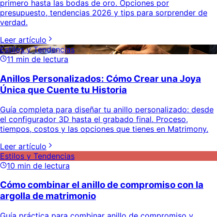
primero hasta las bodas de oro. Opciones por
presupuesto, tendencias 2026 y tips para sorprender de
verdad.
Leer artículo
Estilos y Tendencias
11
min de lectura
Anillos Personalizados: Cómo Crear una Joya
Única que Cuente tu Historia
Guía completa para diseñar tu anillo personalizado: desde
el configurador 3D hasta el grabado final. Proceso,
tiempos, costos y las opciones que tienes en Matrimony.
Leer artículo
Estilos y Tendencias
10
min de lectura
Cómo combinar el anillo de compromiso con la
argolla de matrimonio
Guía práctica para combinar anillo de compromiso y