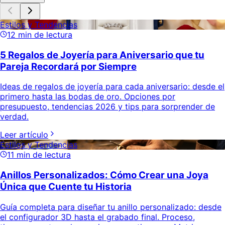
Estilos y Tendencias
12
min de lectura
5 Regalos de Joyería para Aniversario que tu
Pareja Recordará por Siempre
Ideas de regalos de joyería para cada aniversario: desde el
primero hasta las bodas de oro. Opciones por
presupuesto, tendencias 2026 y tips para sorprender de
verdad.
Leer artículo
Estilos y Tendencias
11
min de lectura
Anillos Personalizados: Cómo Crear una Joya
Única que Cuente tu Historia
Guía completa para diseñar tu anillo personalizado: desde
el configurador 3D hasta el grabado final. Proceso,