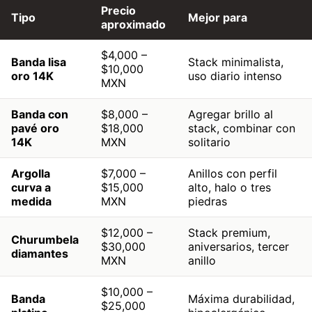
Precio
Tipo
Mejor para
aproximado
$4,000 –
Banda lisa
Stack minimalista,
$10,000
oro 14K
uso diario intenso
MXN
Banda con
$8,000 –
Agregar brillo al
pavé oro
$18,000
stack, combinar con
14K
MXN
solitario
Argolla
$7,000 –
Anillos con perfil
curva a
$15,000
alto, halo o tres
medida
MXN
piedras
$12,000 –
Stack premium,
Churumbela
$30,000
aniversarios, tercer
diamantes
MXN
anillo
$10,000 –
Banda
Máxima durabilidad,
$25,000