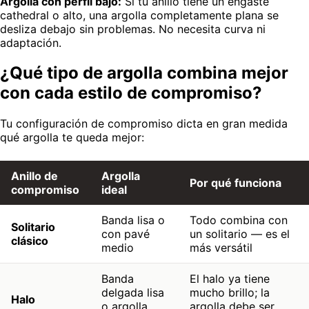
Argolla con perfil bajo:
Si tu anillo tiene un engaste
cathedral o alto, una argolla completamente plana se
desliza debajo sin problemas. No necesita curva ni
adaptación.
¿Qué tipo de argolla combina mejor
con cada estilo de compromiso?
Tu configuración de compromiso dicta en gran medida
qué argolla te queda mejor:
Anillo de
Argolla
Por qué funciona
compromiso
ideal
Banda lisa o
Todo combina con
Solitario
con pavé
un solitario — es el
clásico
medio
más versátil
Banda
El halo ya tiene
delgada lisa
mucho brillo; la
Halo
o argolla
argolla debe ser