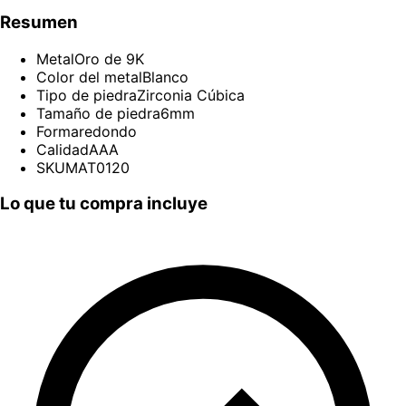
Resumen
Metal
Oro de 9K
Color del metal
Blanco
Tipo de piedra
Zirconia Cúbica
Tamaño de piedra
6mm
Forma
redondo
Calidad
AAA
SKU
MAT0120
Lo que tu compra incluye