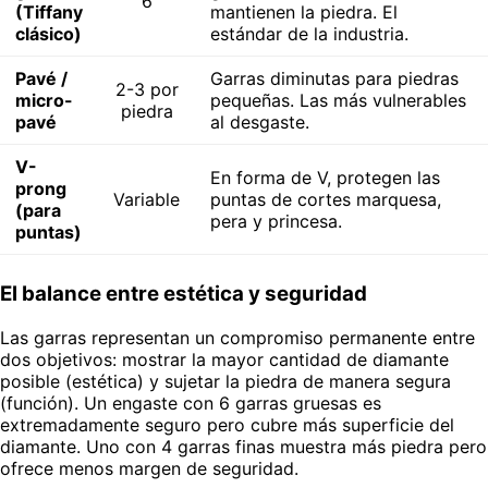
6
(Tiffany
mantienen la piedra. El
clásico)
estándar de la industria.
Pavé /
Garras diminutas para piedras
2-3 por
micro-
pequeñas. Las más vulnerables
piedra
pavé
al desgaste.
V-
En forma de V, protegen las
prong
Variable
puntas de cortes marquesa,
(para
pera y princesa.
puntas)
El balance entre estética y seguridad
Las garras representan un compromiso permanente entre
dos objetivos: mostrar la mayor cantidad de diamante
posible (estética) y sujetar la piedra de manera segura
(función). Un engaste con 6 garras gruesas es
extremadamente seguro pero cubre más superficie del
diamante. Uno con 4 garras finas muestra más piedra pero
ofrece menos margen de seguridad.