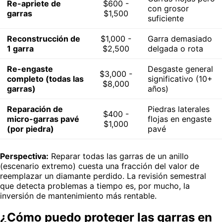
Re-apriete de
$600 -
con grosor
garras
$1,500
suficiente
Reconstrucción de
$1,000 -
Garra demasiado
1 garra
$2,500
delgada o rota
Re-engaste
Desgaste general
$3,000 -
completo (todas las
significativo (10+
$8,000
garras)
años)
Reparación de
Piedras laterales
$400 -
micro-garras pavé
flojas en engaste
$1,000
(por piedra)
pavé
Perspectiva:
Reparar todas las garras de un anillo
(escenario extremo) cuesta una fracción del valor de
reemplazar un diamante perdido. La revisión semestral
que detecta problemas a tiempo es, por mucho, la
inversión de mantenimiento más rentable.
¿Cómo puedo proteger las garras en