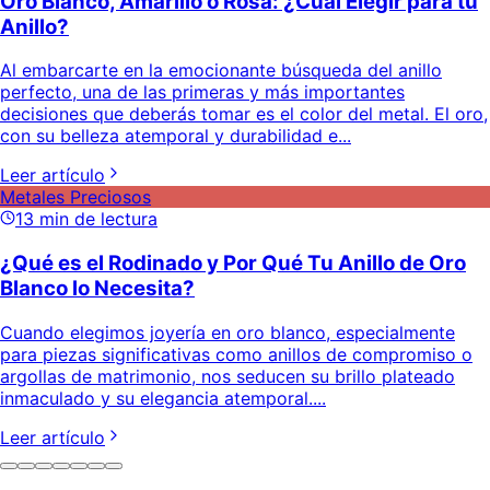
Oro Blanco, Amarillo o Rosa: ¿Cuál Elegir para tu
Anillo?
Al embarcarte en la emocionante búsqueda del anillo
perfecto, una de las primeras y más importantes
decisiones que deberás tomar es el color del metal. El oro,
con su belleza atemporal y durabilidad e...
Leer artículo
Metales Preciosos
13
min de lectura
¿Qué es el Rodinado y Por Qué Tu Anillo de Oro
Blanco lo Necesita?
Cuando elegimos joyería en oro blanco, especialmente
para piezas significativas como anillos de compromiso o
argollas de matrimonio, nos seducen su brillo plateado
inmaculado y su elegancia atemporal....
Leer artículo