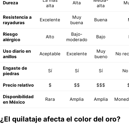
La más
Media-
Dureza
Alta
Mu
alta
alta
Resistencia a
Muy
Excelente
Buena
rayaduras
buena
Riesgo
Bajo-
Alto
Bajo
alérgico
moderado
Uso diario en
Muy
Aceptable
Excelente
No re
anillos
bueno
Engaste de
Sí
Sí
Sí
No
piedras
Precio relativo
$
$$
$$$
Disponibilidad
Rara
Amplia
Amplia
Moneda
en México
¿El quilataje afecta el color del oro?