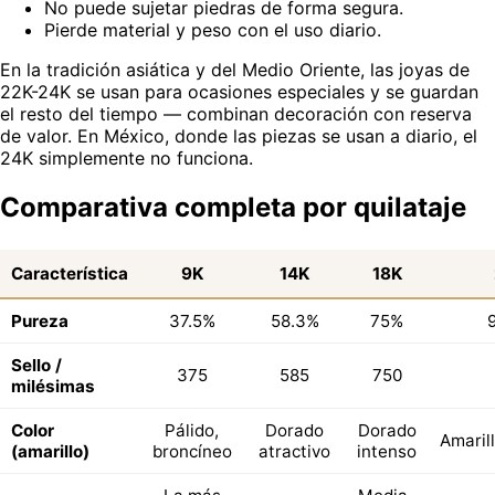
No puede sujetar piedras de forma segura.
Pierde material y peso con el uso diario.
En la tradición asiática y del Medio Oriente, las joyas de
22K-24K se usan para ocasiones especiales y se guardan
el resto del tiempo — combinan decoración con reserva
de valor. En México, donde las piezas se usan a diario, el
24K simplemente no funciona.
Comparativa completa por quilataje
Característica
9K
14K
18K
Pureza
37.5%
58.3%
75%
Sello /
375
585
750
milésimas
Color
Pálido,
Dorado
Dorado
Amaril
(amarillo)
broncíneo
atractivo
intenso