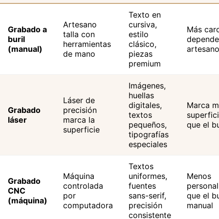
Texto en
Artesano
cursiva,
Grabado a
Más caro
talla con
estilo
buril
depende
herramientas
clásico,
(manual)
artesan
de mano
piezas
premium
Imágenes,
huellas
Láser de
digitales,
Marca m
Grabado
precisión
textos
superfici
láser
marca la
pequeños,
que el bu
superficie
tipografías
especiales
Textos
Máquina
uniformes,
Menos
Grabado
controlada
fuentes
personal
CNC
por
sans-serif,
que el bu
(máquina)
computadora
precisión
manual
consistente