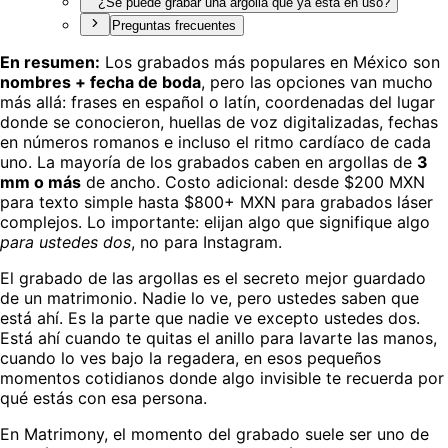
¿Se puede grabar una argolla que ya está en uso?
Preguntas frecuentes
En resumen:
Los grabados más populares en México son
nombres + fecha de boda
, pero las opciones van mucho
más allá: frases en español o latín, coordenadas del lugar
donde se conocieron, huellas de voz digitalizadas, fechas
en números romanos e incluso el ritmo cardíaco de cada
uno. La mayoría de los grabados caben en argollas de
3
mm o más
de ancho. Costo adicional: desde $200 MXN
para texto simple hasta $800+ MXN para grabados láser
complejos. Lo importante: elijan algo que signifique algo
para ustedes dos
, no para Instagram.
El grabado de las argollas es el secreto mejor guardado
de un matrimonio. Nadie lo ve, pero ustedes saben que
está ahí. Es la parte que nadie ve excepto ustedes dos.
Está ahí cuando te quitas el anillo para lavarte las manos,
cuando lo ves bajo la regadera, en esos pequeños
momentos cotidianos donde algo invisible te recuerda por
qué estás con esa persona.
En Matrimony, el momento del grabado suele ser uno de