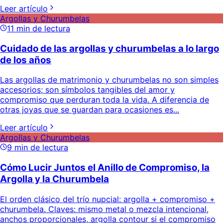
Leer artículo
Argollas y Churumbelas
11
min de lectura
Cuidado de las argollas y churumbelas a lo largo
de los años
Las argollas de matrimonio y churumbelas no son simples
accesorios; son símbolos tangibles del amor y
compromiso que perduran toda la vida. A diferencia de
otras joyas que se guardan para ocasiones es...
Leer artículo
Argollas y Churumbelas
9
min de lectura
Cómo Lucir Juntos el Anillo de Compromiso, la
Argolla y la Churumbela
El orden clásico del trío nupcial: argolla + compromiso +
churumbela. Claves: mismo metal o mezcla intencional,
anchos proporcionales, argolla contour si el compromiso