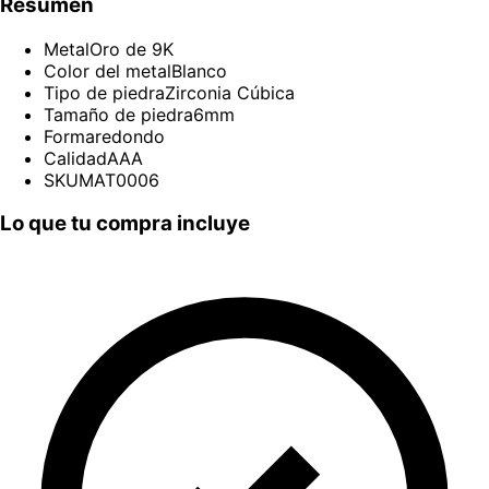
Resumen
Metal
Oro de 9K
Color del metal
Blanco
Tipo de piedra
Zirconia Cúbica
Tamaño de piedra
6mm
Forma
redondo
Calidad
AAA
SKU
MAT0006
Lo que tu compra incluye