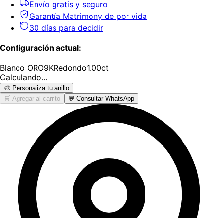
Envío gratis y seguro
Garantía Matrimony de por vida
30 días para decidir
Configuración actual:
Blanco
ORO9K
Redondo
1.00
ct
Calculando...
🎨 Personaliza tu anillo
🛒 Agregar al carrito
💬 Consultar WhatsApp