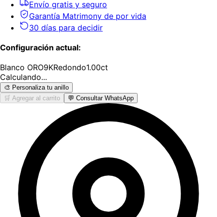
Envío gratis y seguro
Garantía Matrimony de por vida
30 días para decidir
Configuración actual:
Blanco
ORO9K
Redondo
1.00
ct
Calculando...
🎨 Personaliza tu anillo
🛒 Agregar al carrito
💬 Consultar WhatsApp