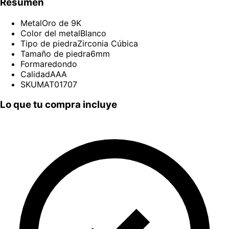
Resumen
Metal
Oro de 9K
Color del metal
Blanco
Tipo de piedra
Zirconia Cúbica
Tamaño de piedra
6mm
Forma
redondo
Calidad
AAA
SKU
MAT01707
Lo que tu compra incluye