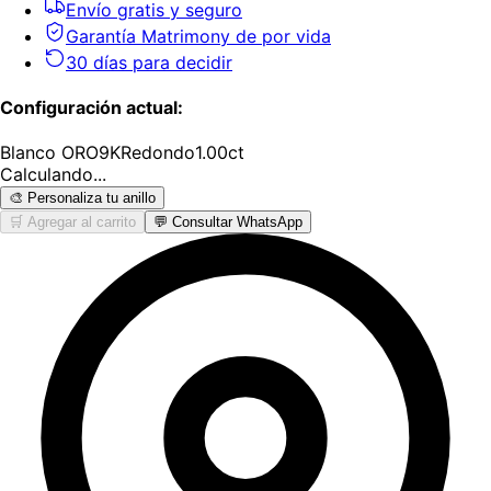
Envío gratis y seguro
Garantía Matrimony de por vida
30 días para decidir
Configuración actual:
Blanco
ORO9K
Redondo
1.00
ct
Calculando...
🎨 Personaliza tu anillo
🛒 Agregar al carrito
💬 Consultar WhatsApp