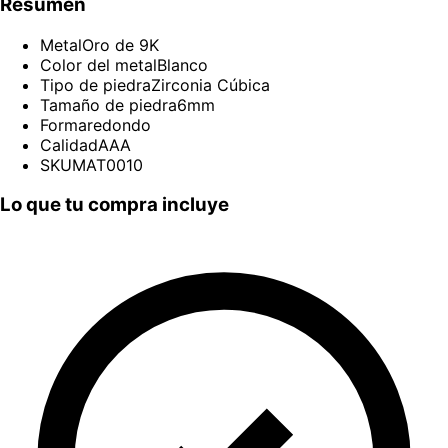
Resumen
Metal
Oro de 9K
Color del metal
Blanco
Tipo de piedra
Zirconia Cúbica
Tamaño de piedra
6mm
Forma
redondo
Calidad
AAA
SKU
MAT0010
Lo que tu compra incluye